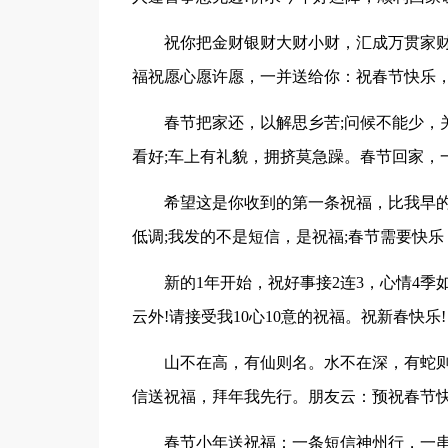
祝你把金财银财大财小财，汇成万贯家财
福祝愿心愿许愿，一并送给你：祝春节快乐
春节把家还，以解思乡苦;问候不能少，
看好;车上有礼貌，拥挤莫急躁。春节回家，
希望这是你收到的第一条祝福，比我早的
低调;我发的不是短信，是祝福;春节需要快
新的1年开始，祝好事接2连3，心情4季
云外!请接受我10心10意的祝福。祝新春快乐!
山不在高，有仙则名。水不在深，有蛇
信送祝福，拜年我先行。朋友云：预祝春节快
春节小年送祝福：一条短信神州行，一