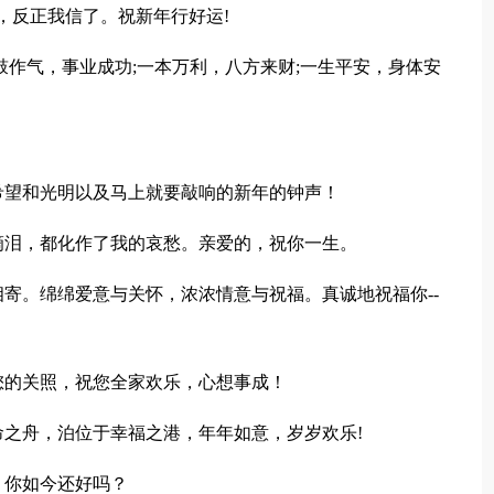
信，反正我信了。祝新年行好运!
鼓作气，事业成功;一本万利，八方来财;一生平安，身体安
!
希望和光明以及马上就要敲响的新年的钟声！
滴泪，都化作了我的哀愁。亲爱的，祝你一生。
寄。绵绵爱意与关怀，浓浓情意与祝福。真诚地祝福你--
您的关照，祝您全家欢乐，心想事成！
之舟，泊位于幸福之港，年年如意，岁岁欢乐!
。你如今还好吗？