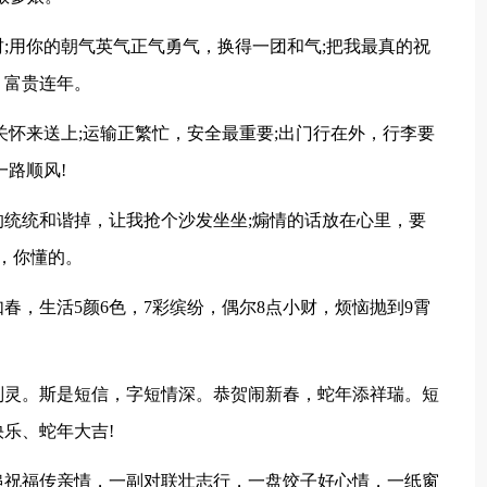
;用你的朝气英气正气勇气，换得一团和气;把我最真的祝
，富贵连年。
关怀来送上;运输正繁忙，安全最重要;出门行在外，行李要
一路顺风!
统统和谐掉，让我抢个沙发坐坐;煽情的话放在心里，要
乐，你懂的。
如春，生活5颜6色，7彩缤纷，偶尔8点小财，烦恼抛到9霄
则灵。斯是短信，字短情深。恭贺闹新春，蛇年添祥瑞。短
乐、蛇年大吉!
串祝福传亲情，一副对联壮志行，一盘饺子好心情，一纸窗