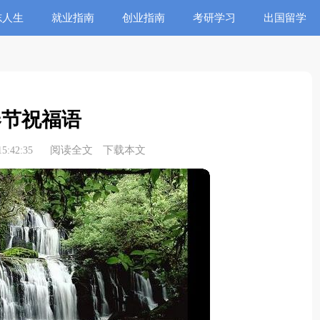
志人生
就业指南
创业指南
考研学习
出国留学
春节祝福语
阅读全文
下载本文
5:42:35