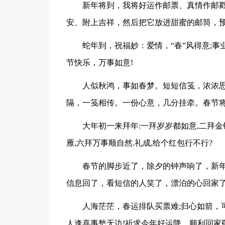
新年将到，我将好运作邮票、真情作邮
安、附上吉祥，然后把它放进甜蜜的邮筒，预
蛇年到，祝福妙：爱情，“春”风得意;事业
节快乐，万事如意!
人似秋鸿，事如春梦。短短信笺，浓浓
隔，一笺相传。一份心意，几分挂牵。春节将
大年初一来拜年:一拜岁岁都如意,二拜金
雁,六拜万事顺自然.礼成,给个红包行不行?
春节的脚步近了，除夕的钟声响了，新
信息回了，看短信的人笑了，漂泊的心回家了
人海茫茫，春运排队买票难;归心如箭，
人逢喜事愁无边!祈求今年好运降，顺利回家