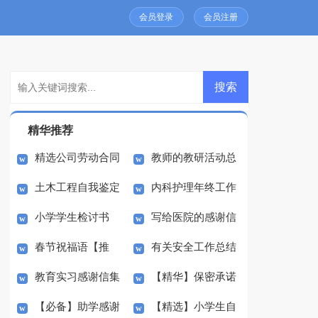
会员登录
会员注册
精华推荐
精选公司劳动合同
教师的教研活动总
土木工程自我鉴定
内科护理年终工作
模板锦集7篇
结四篇
小学学生检讨书
写给医院的感谢信
合集十篇
总结
春节祝福语【推
有关安全工作总结
4篇
教育实习感谢信集
【精华】保密承诺
荐】
模板5篇
【必备】助学感谢
【精选】小学生自
合5篇
书模板集锦7篇