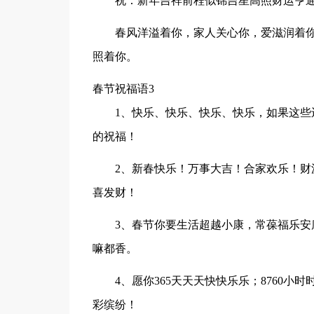
祝：新年吉祥前程似锦吉星高照财运亨
春风洋溢着你，家人关心你，爱滋润着
照着你。
春节祝福语3
1、快乐、快乐、快乐、快乐，如果这
的祝福！
2、新春快乐！万事大吉！合家欢乐！
喜发财！
3、春节你要生活超越小康，常葆福乐
嘛都香。
4、愿你365天天天快快乐乐；8760小时时
彩缤纷！