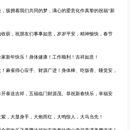
，簇拥着我们共同的梦，满心的爱意化作真挚的祝福“新
的收获，祝朋友们事事如意，岁岁平安，精神愉快，春节
全家新年快乐！身体健康！工作顺利！吉祥如意！
意！麻雀得心应手、财源广进！身体棒、吃饭香、睡觉安，
羊开泰送吉祥，五福临门财源茂。恭祝新春快乐，幸福安
大紫，大显身手，大炮而红，大鸣惊人，大马当先！