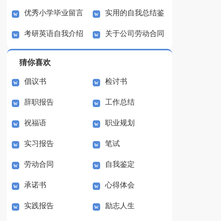
优秀小学毕业留言
实用的自我总结鉴
信4篇
我介绍作文锦集七篇
考研英语自我介绍
关于公司劳动合同
7篇
定范文合集6篇
集锦15篇
模板集锦10篇
猜你喜欢
倡议书
检讨书
辞职报告
工作总结
祝福语
职业规划
实习报告
笔试
劳动合同
自我鉴定
承诺书
心得体会
实践报告
励志人生