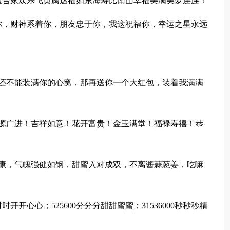
通合家欢乐飞黄腾达福如东海寿比南山幸福美满美梦连连！
你，财神系着你，朋友忠于你，我这祝福你，幸运之星永远
些还不能装满你的心窝，那再送你一个大红包，装着我满满
财源广进！吉祥如意！花开富贵！金玉满堂！福禄寿禧！恭
安康，气魄强健如钢，甜蜜入对成双，不离酱蒜葱姜，吃嘛
时开开心心；525600分分分甜甜蜜蜜；31536000秒秒秒精