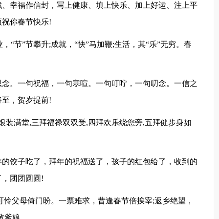
戳、幸福作信封，写上健康、填上快乐、加上好运、注上平
祝你春节快乐!
，“节”节攀升;成就，“快”马加鞭;生活，其“乐”无穷。春
思念。一句祝福，一句寒喧。一句叮咛，一句叨念。一信之
至，贺岁提前!
银装满堂,三拜福禄双双受,四拜欢乐绕您旁,五拜健步身如
年的饺子吃了，拜年的祝福送了，孩子的红包给了，收到的
，团团圆圆!
可怜父母倚门盼。一票难求，昔逢春节倍挨宰;返乡绝望，
敬爹娘。