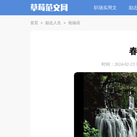
职场实用文
励
首页
励志人生
祝福语
>
>
时间：2024-02-23 1