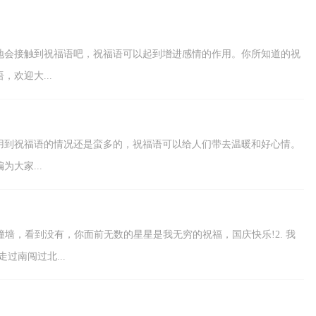
祝愿您好事多！多！多！2、你
是...
地会接触到祝福语吧，祝福语可以起到增进感情的作用。你所知道的祝
欢迎大...
用到祝福语的情况还是蛮多的，祝福语可以给人们带去温暖和好心情。
大家...
撞墙，看到没有，你面前无数的星星是我无穷的祝福，国庆快乐!2. 我
过南闯过北...