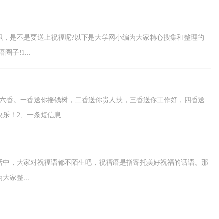
职，是不是要送上祝福呢?以下是大学网小编为大家精心搜集和整理的
子!1...
带六香。一香送你摇钱树，二香送你贵人扶，三香送你工作好，四香送
！2、一条短信息...
活中，大家对祝福语都不陌生吧，祝福语是指寄托美好祝福的话语。那
家整...