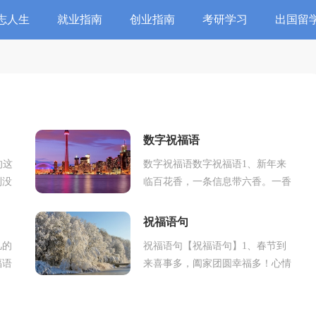
志人生
就业指南
创业指南
考研学习
出国留
数字祝福语
的这
数字祝福语数字祝福语1、新年来
到没
临百花香，一条信息带六香。一香
穷的
送你摇钱树，二香送你贵人扶，三
，
香送你工作好，四香送你没烦恼，
祝福语句
五香送你钱满箱，六香送...
凡的
祝福语句【祝福语句】1、春节到
福语
来喜事多，阖家团圆幸福多！心情
祝愿
愉快朋友多，身体健康快乐多！一
出有
切顺利福气多，马年吉祥生意多！