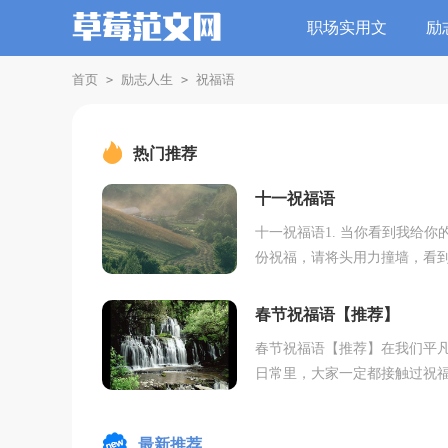
职场实用文
励
首页
励志人生
祝福语
>
>
热门推荐
十一祝福语
十一祝福语1. 当你看到我给你
份祝福，请将头用力撞墙，看
有，你面前无数的星星是我无
祝福，国庆快乐!2. 我是一棵葱
春节祝福语【推荐】
站在风雨中，谁要拿我...
春节祝福语【推荐】在我们平
日常里，大家一定都接触过祝
吧，祝福语就是把心中的美好
用语句表达出来。怎样才能写
最新推荐