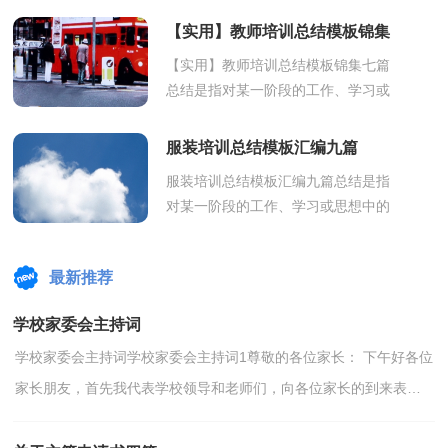
的行文方式。那么申请书应该怎么写
【实用】教师培训总结模板锦集
才合适呢？下...
七篇
【实用】教师培训总结模板锦集七篇
总结是指对某一阶段的工作、学习或
思想中的经验或情况进行分析研究，
做出带有规律性结论的书面材料，他
服装培训总结模板汇编九篇
能够提...
服装培训总结模板汇编九篇总结是指
对某一阶段的工作、学习或思想中的
经验或情况加以总结和概括的书面材
料，它能够使头脑更加清醒，目标更
最新推荐
加明确...
学校家委会主持词
学校家委会主持词学校家委会主持词1尊敬的各位家长： 下午好各位
家长朋友，首先我代表学校领导和老师们，向各位家长的到来表示
衷心的感谢！我们根据各班主任的推荐，在众多家长中挑选...