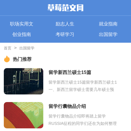
职场实用文
励志人生
就业指南
创业指南
考研学习
出国留学
>
首页
出国留学
热门推荐
留学新西兰硕士15篇
留学新西兰硕士15篇留学新西兰硕士1
一、新西兰留学硕士需要几年硕士预
科文凭：学士后文凭也就是一年的全
日制课程，这样的课程主要针对已经
留学行囊物品介绍
取得...
留学行囊物品介绍即将踏上留学
RUSSIA征程的同学们还在为如何整理
行囊而烦恼吗？让我来帮助你简单整