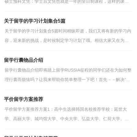
硕士预科文凭：学士后文凭也就是一年的全日制课程，这样的课程
主要针对已经取得本科学士学位或者大学毕业生所开...
关于留学的学习计划集合5篇
关于留学的学习计划集合5篇时间稍纵即逝，我们又将有新的学习内
容，迎来新的挑战，是时候制定学习计划了哦。相信大家又在为写
学习计划犯愁了吧！以下是小编为大家收集的留学的学习...
留学行囊物品介绍
留学行囊物品介绍即将踏上留学RUSSIA征程的同学们还在为如何整
理行囊而烦恼吗？让我来帮助你简单整理一下吧！首先－－解决“电
器”问题：手机：只要是国际品牌，双频的手机裸机均可以在俄...
平价留学方案推荐
平价留学方案推荐方案1：高中生选择韩国名校推荐学校：延世大
学、高丽大学、城均馆大学、中央大学、弘益大学、仁荷大学。优
势：留学教育投资低；奖学金政策丰厚(中国学生可享受50%...