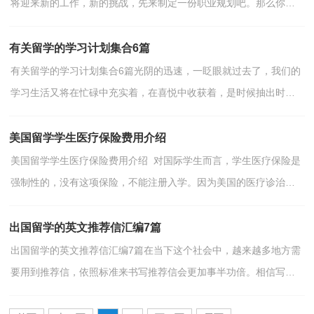
将迎来新的工作，新的挑战，先来制定一份职业规划吧。那么你真
正懂得怎么写好职业规划吗？下面是小编收集整理的留学...
有关留学的学习计划集合6篇
有关留学的学习计划集合6篇光阴的迅速，一眨眼就过去了，我们的
学习生活又将在忙碌中充实着，在喜悦中收获着，是时候抽出时间
写写学习计划了哦。但是相信很多人都是毫无头绪的状态...
美国留学学生医疗保险费用介绍
美国留学学生医疗保险费用介绍 对国际学生而言，学生医疗保险是
强制性的，没有这项保险，不能注册入学。因为美国的医疗诊治费
用非常昂贵，个人难以负担，所以没有保险也不容易被医院...
出国留学的英文推荐信汇编7篇
出国留学的英文推荐信汇编7篇在当下这个社会中，越来越多地方需
要用到推荐信，依照标准来书写推荐信会更加事半功倍。相信写推
荐信是一个让许多人都头痛的问题，下面是小编为大家...