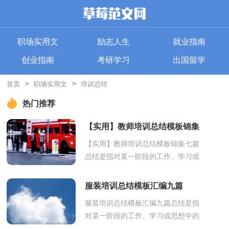
职场实用文
励志人生
就业指南
创业指南
考研学习
出国留学
>
>
首页
职场实用文
培训总结
热门推荐
【实用】教师培训总结模板锦集
七篇
【实用】教师培训总结模板锦集七篇
总结是指对某一阶段的工作、学习或
思想中的经验或情况进行分析研究，
做出带有规律性结论的书面材料，他
服装培训总结模板汇编九篇
能够提...
服装培训总结模板汇编九篇总结是指
对某一阶段的工作、学习或思想中的
经验或情况加以总结和概括的书面材