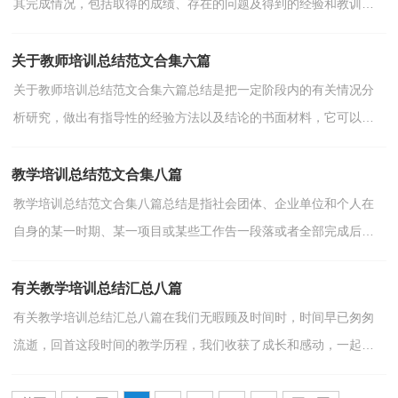
其完成情况，包括取得的成绩、存在的问题及得到的经验和教训加
以回顾和分析的书面材料，它可以提升我们发现问题的...
关于教师培训总结范文合集六篇
关于教师培训总结范文合集六篇总结是把一定阶段内的有关情况分
析研究，做出有指导性的经验方法以及结论的书面材料，它可以帮
助我们有寻找学习和工作中的规律，因此好好准备一份总...
教学培训总结范文合集八篇
教学培训总结范文合集八篇总结是指社会团体、企业单位和个人在
自身的某一时期、某一项目或某些工作告一段落或者全部完成后进
行回顾检查、分析评价，从而肯定成绩，得到经验，找出...
有关教学培训总结汇总八篇
有关教学培训总结汇总八篇在我们无暇顾及时间时，时间早已匆匆
流逝，回首这段时间的教学历程，我们收获了成长和感动，一起好
好总结过去这段努力的时间吧。相信很多朋友都不知道教学...