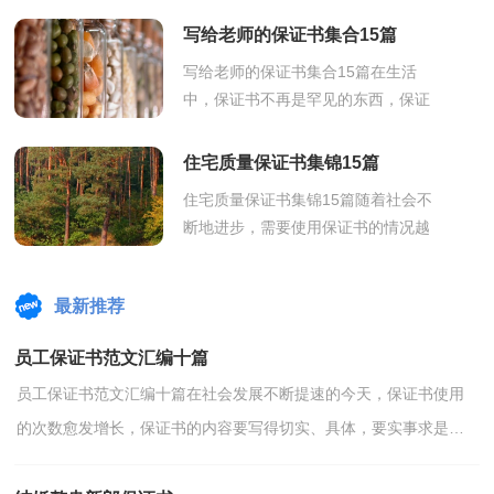
内容一般是用分项的方式一条条地列
写给老师的保证书集合15篇
出的。为了...
写给老师的保证书集合15篇在生活
中，保证书不再是罕见的东西，保证
书是作为承诺的一种书面类型。一听
到写保证书就拖延症懒癌齐复发？下
住宅质量保证书集锦15篇
面是小编为...
住宅质量保证书集锦15篇随着社会不
断地进步，需要使用保证书的情况越
来越多，保证书的内容要写得切实、
具体，要实事求是，说到做到，不能
最新推荐
说过头话。为...
员工保证书范文汇编十篇
员工保证书范文汇编十篇在社会发展不断提速的今天，保证书使用
的次数愈发增长，保证书的内容要写得切实、具体，要实事求是，
说到做到，不能说过头话。相信很多朋友都对写保证书感到非...